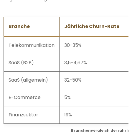
Branche
Jährliche Churn-Rate
B
Telekommunikation
30-35%
L
SaaS (B2B)
3,5-4,67%
N
SaaS (allgemein)
32-50%
M
E-Commerce
5%
F
Finanzsektor
19%
5
Branchenvergleich der jährli