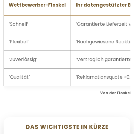
Wettbewerber-Floskel
Ihr datengestützter B
‘Schnell’
‘Garantierte Lieferzeit v
‘Flexibel’
‘Nachgewiesene Reaktion
‘Zuverlässig’
‘Vertraglich garantierte 
‘Qualität’
‘Reklamationsquote <0,5%
Von der Floskel
DAS WICHTIGSTE IN KÜRZE