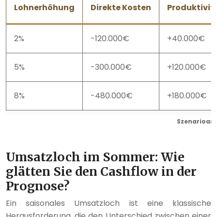
Lohnerhöhung
Direkte Kosten
Produktivi
2%
-120.000€
+40.000€
5%
-300.000€
+120.000€
8%
-480.000€
+180.000€
Szenarioan
Umsatzloch im Sommer: Wie
glätten Sie den Cashflow in der
Prognose?
Ein saisonales Umsatzloch ist eine klassische
Herausforderung, die den Unterschied zwischen einer